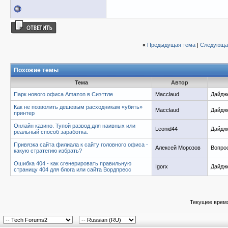
«
Предыдущая тема
|
Следующа
Похожие темы
Тема
Автор
Парк нового офиса Amazon в Сиэттле
Macclaud
Дайдж
Как не позволить дешевым расходникам «убить»
Macclaud
Дайдж
принтер
Онлайн казино. Тупой развод для наивных или
Leonid44
Дайдж
реальный способ заработка.
Привязка сайта филиала к сайту головного офиса -
Алексей Морозов
Вопро
какую стратегию избрать?
Ошибка 404 - как сгенерировать правильную
Igorx
Дайдж
страницу 404 для блога или сайта Вордпресс
Текущее врем