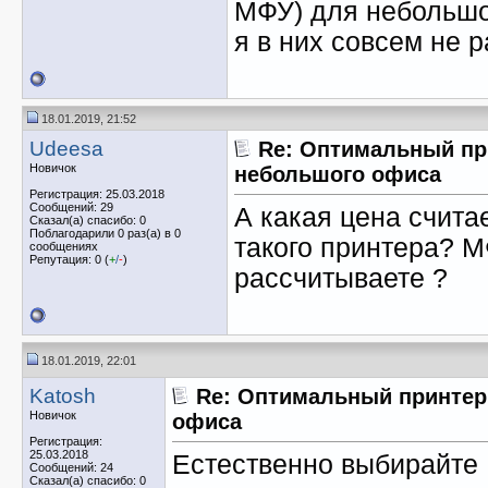
МФУ) для небольшо
я в них совсем не 
18.01.2019, 21:52
Udeesa
Re: Оптимальный пр
Новичок
небольшого офиса
Регистрация: 25.03.2018
Сообщений: 29
А какая цена счит
Сказал(а) спасибо: 0
Поблагодарили 0 раз(а) в 0
такого принтера? М
сообщениях
Репутация: 0 (
+
/
-
)
рассчитываете ?
18.01.2019, 22:01
Katosh
Re: Оптимальный принтер
Новичок
офиса
Регистрация:
25.03.2018
Естественно выбирайте 
Сообщений: 24
Сказал(а) спасибо: 0