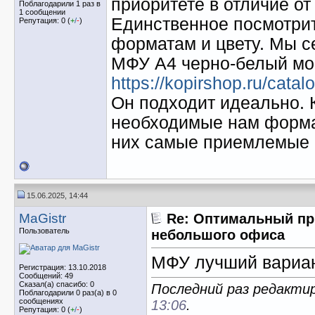
приоритете в отличие от
Поблагодарили 1 раз в
1 сообщении
Единственное посмотрит
Репутация: 0 (
+
/
-
)
форматам и цвету. Мы с
МФУ А4 черно-белый м
https://kopirshop.ru/catal
Он подходит идеально. К
необходимые нам формат
них самые приемлемые 
15.06.2025, 14:44
MaGistr
Re: Оптимальный пр
Пользователь
небольшого офиса
МФУ лучший вариан
Регистрация: 13.10.2018
Сообщений: 49
Сказал(а) спасибо: 0
Последний раз редактир
Поблагодарили 0 раз(а) в 0
сообщениях
13:06
.
Репутация: 0 (
+
/
-
)