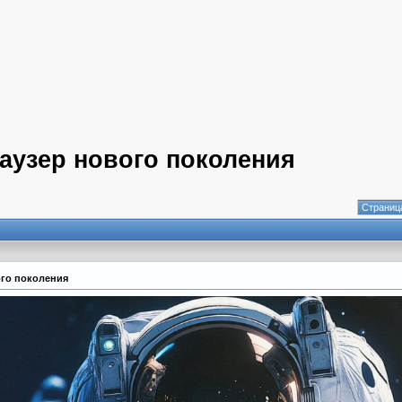
раузер нового поколения
Страница
вого поколения