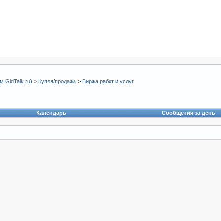
 GidTalk.ru)
>
Купля/продажа
>
Биржа работ и услуг
Календарь
Сообщения за день