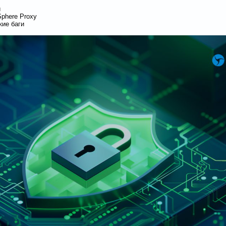
и
phere Proxy
кие баги