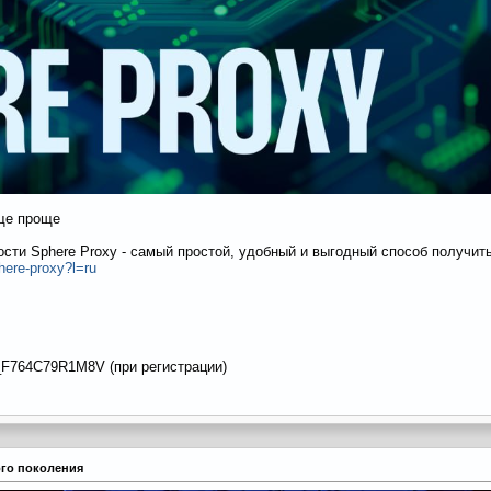
еще проще
сти Sphere Proxy - самый простой, удобный и выгодный способ получить
phere-proxy?l=ru
_F764C79R1M8V (при регистрации)
вого поколения