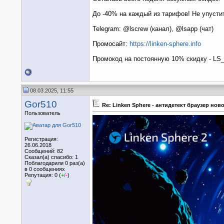
До -40% на каждый из тарифов! Не упустит
Telegram: @lscrew (канал), @lsapp (чат)
Промосайт:
https://linken-sphere.info
Промокод на постоянную 10% скидку - LS
08.03.2025, 11:55
Gor510
Re: Linken Sphere - антидетект браузер но
Пользователь
Регистрация:
26.06.2018
Сообщений: 82
Сказал(а) спасибо: 1
Поблагодарили 0 раз(а)
в 0 сообщениях
Репутация: 0 (
+
/
-
)