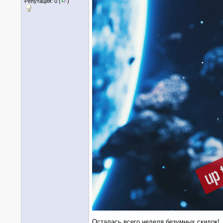
Репутация: 0 (
+
/
-
)
Осталась всего неделя безумных скидок!