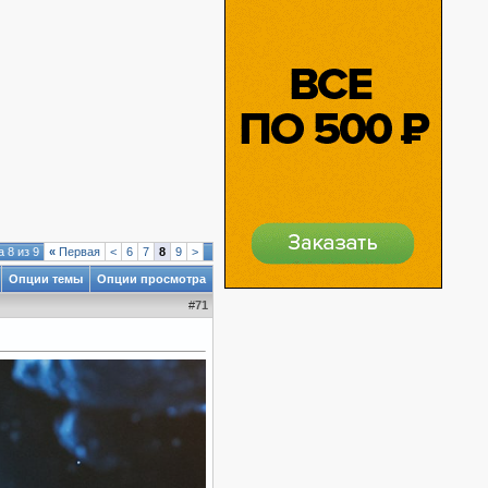
 8 из 9
«
Первая
<
6
7
8
9
>
Опции темы
Опции просмотра
#
71