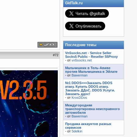
GidTalk.ru
Последние темы
Vn5socks.net - Service Seller
#
72
Socks5 Public - Reseller S5Proxy
- от
vn5socks.net
Мальчишник в Тель-Авиве
против Мальчишника в Эйлате
- от
Bawerman
№1 DDOS>>>Заказать DDOS
атаку. Купить DDOS атаку.
Заказать ДДоС. DDOS Услуги.
Заказать ддос!
- от
KrosDDos
Междугородняя
транспортировка неисправного
автомобиля
- от
Bawerman
Продажа аккаунтов разных
сервисов
- от
Sdelkin