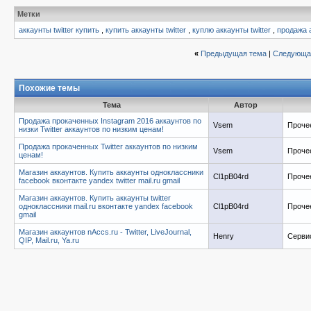
Метки
аккаунты twitter купить
,
купить аккаунты twitter
,
куплю аккаунты twitter
,
продажа а
«
Предыдущая тема
|
Следующа
Похожие темы
Тема
Автор
Продажа прокаченных Instagram 2016 аккаунтов по
Vsem
Проче
низки Twitter аккаунтов по низким ценам!
Продажа прокаченных Twitter аккаунтов по низким
Vsem
Проче
ценам!
Магазин аккаунтов. Купить аккаунты одноклассники
Cl1pB04rd
Проче
facebook вконтакте yandex twitter mail.ru gmail
Магазин аккаунтов. Купить аккаунты twitter
одноклассники mail.ru вконтакте yandex facebook
Cl1pB04rd
Проче
gmail
Магазин аккаунтов nAccs.ru - Twitter, LiveJournal,
Henry
Серви
QIP, Mail.ru, Ya.ru