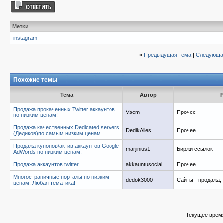
Метки
instagram
«
Предыдущая тема
|
Следующа
Похожие темы
Тема
Автор
Продажа прокаченных Twitter аккаунтов
Vsem
Прочее
по низким ценам!
Продажа качественных Dedicated servers
DedikAlles
Прочее
(Дедиков)по самым низким ценам.
Продажа купонов/актив.аккаунтов Google
marjinius1
Биржи ссылок
AdWords по низким ценам.
Продажа аккаунтов twitter
akkauntusocial
Прочее
Многостраничные порталы по низким
dedok3000
Сайты - продажа, 
ценам. Любая тематика!
Текущее врем