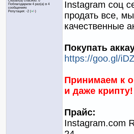
Сказал(а) спасибо: 0
Instagram соц с
Поблагодарили 4 раз(а) в 4
сообщениях
Репутация: -2 (
+
/
-
)
продать все, м
качественные а
Покупать акка
https://goo.gl/
Принимаем к о
и даже крипту!
Прайс:
Instagram.com 
24