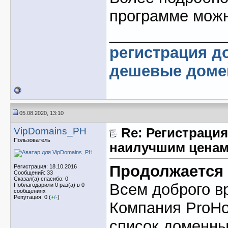
программе мож
_____________
регистрация д
дешевые дом
05.08.2020, 13:10
VipDomains_PH
Re: Регистрация
Пользователь
наилучшим ценам
Продолжается 
Регистрация: 18.10.2016
Сообщений: 33
Сказал(а) спасибо: 0
Всем доброго в
Поблагодарили 0 раз(а) в 0
сообщениях
Репутация: 0 (
+
/
-
)
Компания ProHo
список доменных