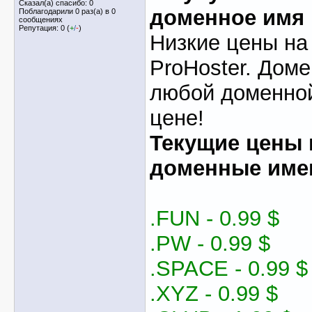
Сказал(а) спасибо: 0
доменное имя 
Поблагодарили 0 раз(а) в 0
сообщениях
Репутация: 0 (
+
/
-
)
Низкие цены на
ProHoster. Дом
любой доменной
цене!
Текущие цены 
доменные име
.FUN - 0.99 $
.PW - 0.99 $
.SPACE - 0.99 $
.XYZ - 0.99 $