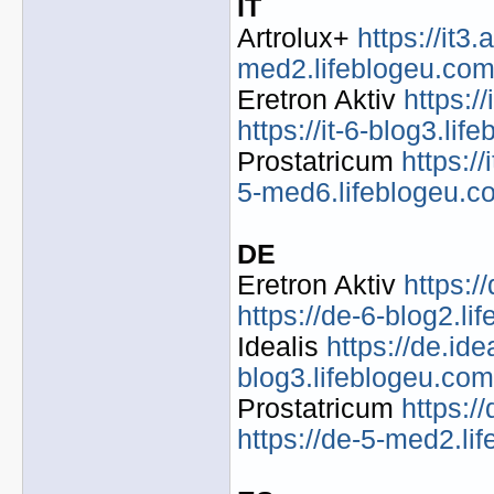
IT
Artrolux+
https://it3
med2.lifeblogeu.com
Eretron Aktiv
https:/
https://it-6-blog3.lif
Prostatricum
https:/
5-med6.lifeblogeu.c
DE
Eretron Aktiv
https:/
https://de-6-blog2.li
Idealis
https://de.ide
blog3.lifeblogeu.com
Prostatricum
https:/
https://de-5-med2.li