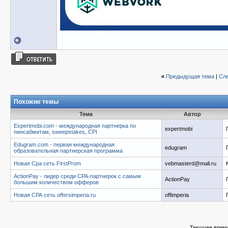
«
Предыдущая тема
|
Сл
Похожие темы
Тема
Автор
Expertmobi.com - международная партнерка по
expertmobi
пинсабмитам, sweepstakes, CPI
Edugram.com - первая международная
edugram
образовательная партнерская программа
Новая Сра сеть FirstProm
vebmasterd@mail.ru
ActionPay - лидер среди СРА-партнерок с самым
ActionPay
большим количеством офферов
Новая СРА сеть offersimperia.ru
offimperia
Текущее врем