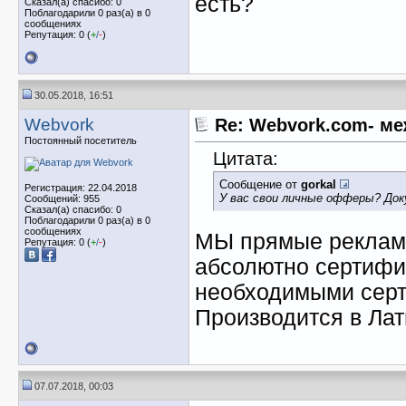
есть?
Сказал(а) спасибо: 0
Поблагодарили 0 раз(а) в 0
сообщениях
Репутация: 0 (
+
/
-
)
30.05.2018, 16:51
Webvork
Re: Webvork.com- м
Постоянный посетитель
Цитата:
Сообщение от
gorkal
Регистрация: 22.04.2018
У вас свои личные офферы? До
Сообщений: 955
Сказал(а) спасибо: 0
Поблагодарили 0 раз(а) в 0
сообщениях
МЫ прямые рекламо
Репутация: 0 (
+
/
-
)
абсолютно сертифи
необходимыми серт
Производится в Ла
07.07.2018, 00:03