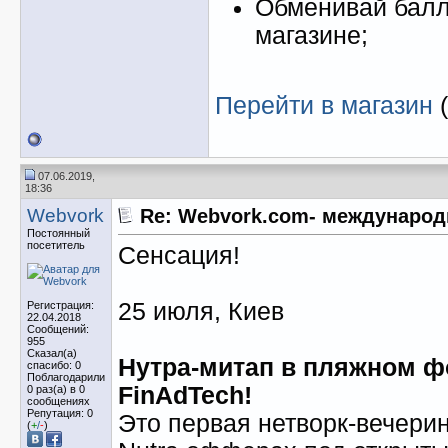
Обменивай балл
магазине;
Перейти в магазин
(
07.06.2019,
18:36
Webvork
Re: Webvork.com- международ
Постоянный
посетитель
Сенсация!
25 июля, Киев
Регистрация:
22.04.2018
Сообщений:
955
Сказал(а)
Нутра-митап в пляжном ф
спасибо: 0
Поблагодарили
FinAdTech!
0 раз(а) в 0
сообщениях
Репутация: 0
Это первая нетворк-вечери
(
+
/
-
)