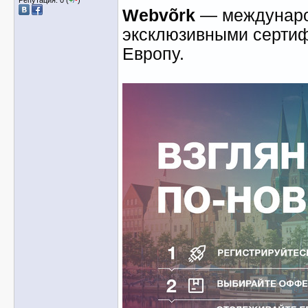
Webvõrk
— междунаро
эксклюзивными серти
Европу.