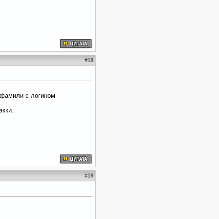
#
18
 фамили с логином -
акки.
#
19