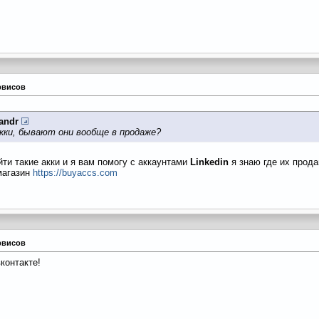
рвисов
andr
акки, бывают они вообще в продаже?
ти такие акки и я вам помогу с аккаунтами
Linkedin
я знаю где их прод
магазин
https://buyaccs.com
рвисов
контакте!