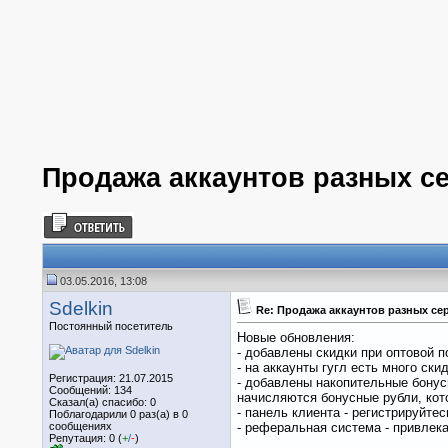
Продажа аккаунтов разных с
03.05.2016, 13:08
Sdelkin
Re: Продажа аккаунтов разных се
Постоянный посетитель
Новые обновления:
- добавлены скидки при оптовой п
- на аккаунты гугл есть много ски
Регистрация: 21.07.2015
- добавлены накопительные бонусы
Сообщений: 134
начисляются бонусные рубли, кот
Сказал(а) спасибо: 0
- панель клиента - регистрируйте
Поблагодарили 0 раз(а) в 0
сообщениях
- реферальная система - привлек
Репутация: 0 (
+
/
-
)