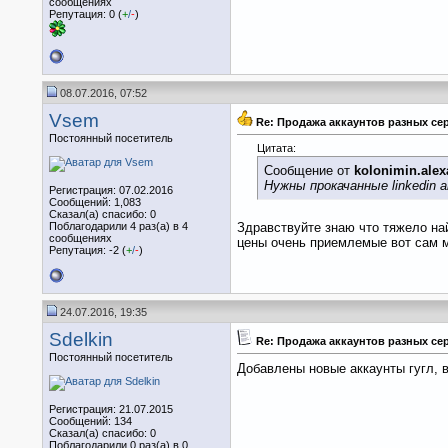
сообщениях
Репутация: 0 (
+
/
-
)
08.07.2016, 07:52
Vsem
Re: Продажа аккаунтов разных се
Постоянный посетитель
Цитата:
Сообщение от
kolonimin.alex
Нужны прокачанные linkedin 
Регистрация: 07.02.2016
Сообщений: 1,083
Сказал(а) спасибо: 0
Поблагодарили 4 раз(а) в 4
Здравствуйте знаю что тяжело най
сообщениях
цены очень приемлемые вот сам 
Репутация: -2 (
+
/
-
)
24.07.2016, 19:35
Sdelkin
Re: Продажа аккаунтов разных се
Постоянный посетитель
Добавлены новые аккаунты гугл, в
Регистрация: 21.07.2015
Сообщений: 134
Сказал(а) спасибо: 0
Поблагодарили 0 раз(а) в 0