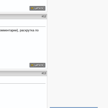
#
12
омментарии), раскрутка по
#
13