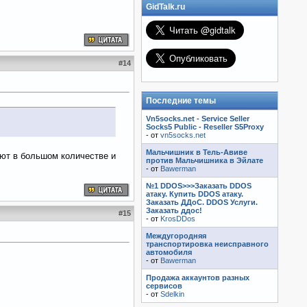
GidTalk.ru
#
14
Последние темы
Vn5socks.net - Service Seller
Socks5 Public - Reseller S5Proxy
- от
vn5socks.net
Мальчишник в Тель-Авиве
ают в большом количестве и
против Мальчишника в Эйлате
- от
Bawerman
№1 DDOS>>>Заказать DDOS
атаку. Купить DDOS атаку.
Заказать ДДоС. DDOS Услуги.
Заказать ддос!
#
15
- от
KrosDDos
Междугородняя
транспортировка неисправного
автомобиля
- от
Bawerman
Продажа аккаунтов разных
сервисов
- от
Sdelkin