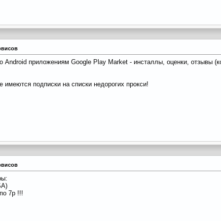
рвисов
 Android приложениям Google Play Market - инсталлы, оценки, отзывы (к
е имеются подписки на списки недорогих прокси!
рвисов
ры:
SA)
о 7р !!!