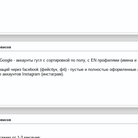
рвисов
oogle - аккаунты гугл с сортировкой по полу, с EN профилями (имена и
траций через facebook (фейсбук, фб) - пустые и полностью оформленные 
аккаунтов Instagram (инстаграм).
рвисов
тажем от 1-3 месяцев;