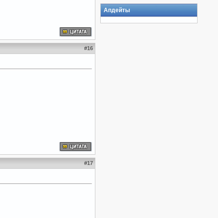
Апдейты
#
16
#
17