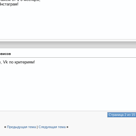
Инстаграм!
рвисов
, Vk по критериям!
Страница 2 из 15
«
Предыдущая тема
|
Следующая тема
»