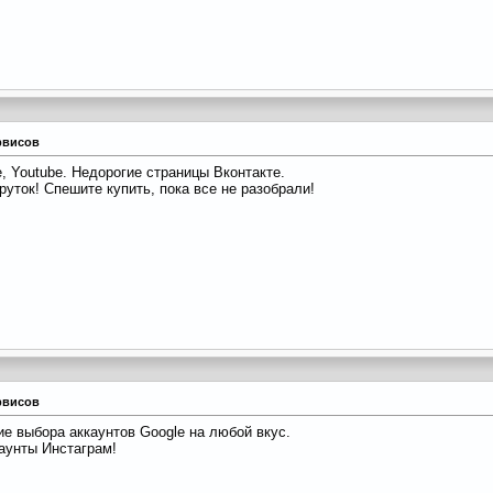
рвисов
, Youtube. Недорогие страницы Вконтакте.
уток! Спешите купить, пока все не разобрали!
рвисов
е выбора аккаунтов Google на любой вкус.
аунты Инстаграм!