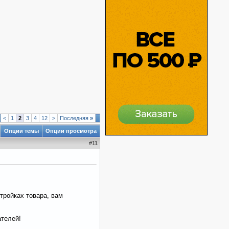
<
1
2
3
4
12
>
Последняя
»
Опции темы
Опции просмотра
#
11
тройках товара, вам
ателей!