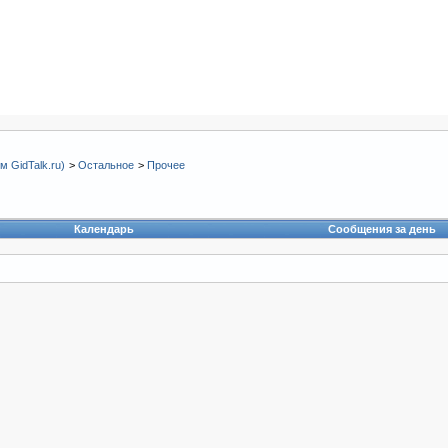
 GidTalk.ru)
>
Остальное
>
Прочее
Календарь
Сообщения за день