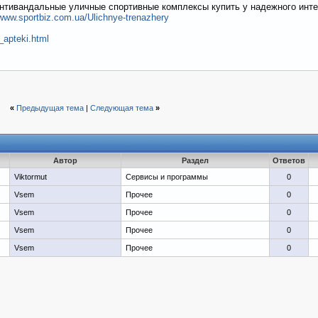
нтивандальные уличные спортивные комплексы купить у надежного инте
/www.sportbiz.com.ua/Ulichnye-trenazhery
iz_apteki.html
«
Предыдущая тема
|
Следующая тема
»
Автор
Раздел
Ответов
Viktormut
Сервисы и программы
0
Vsem
Прочее
0
Vsem
Прочее
0
Vsem
Прочее
0
Vsem
Прочее
0