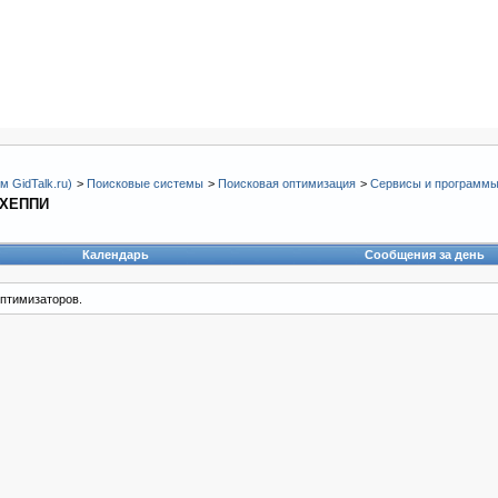
 GidTalk.ru)
>
Поисковые системы
>
Поисковая оптимизация
>
Сервисы и программ
ТХЕППИ
Календарь
Сообщения за день
птимизаторов.