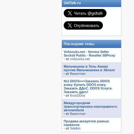
GidTalk.ru
Последние темы
Vn5socks.net - Service Seller
Socks5 Public - Reseller S5Proxy
- от
vn5socks.net
Мальчишник в Тель-Авиве
против Мальчишника в Эйлате
- от
Bawerman
№1 DDOS>>>Заказать DDOS
атаку. Купить DDOS атаку.
Заказать ДДоС. DDOS Услуги.
Заказать ддос!
- от
KrosDDos
Междугородняя
транспортировка неисправного
автомобиля
- от
Bawerman
Продажа аккаунтов разных
сервисов
- от
Sdelkin