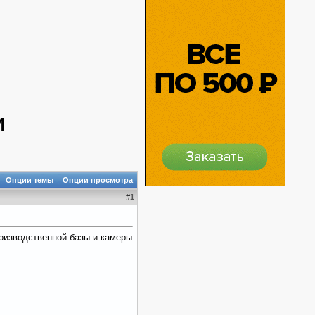
И
Опции темы
Опции просмотра
#
1
оизводственной базы и камеры