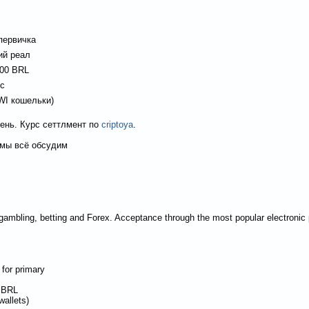
первичка
ий реал
000 BRL
кс
WI кошельки)
ень. Курс сеттлмент по
criptoya
.
 мы всё обсудим
 for gambling, betting and Forex. Acceptance through the most popular electroni
 for primary
0 BRL
allets)