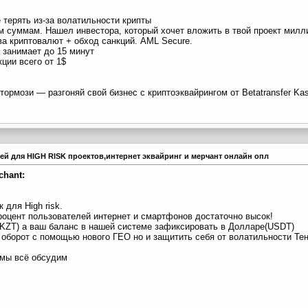
 терять из-за волатильности крипты
м суммам. Нашел инвестора, который хочет вложить в твой проект милл
а криптовалют + обход санкций. AML Secure.
 занимает до 15 минут
ции всего от 1$
тормози — разгоняй свой бизнес с криптоэквайрингом от Betatransfer Ka
тежей для HIGH RISK проектов,интернет эквайринг и мерчант онлайн опл
chant:
 для High risk.
процент пользователей интернет и смартфонов достаточно высок!
KZT) а ваш баланс в нашей системе зафиксировать в Долларе(USDT)
 оборот с помощью нового ГЕО но и защитить себя от волатильности Тен
 мы всё обсудим