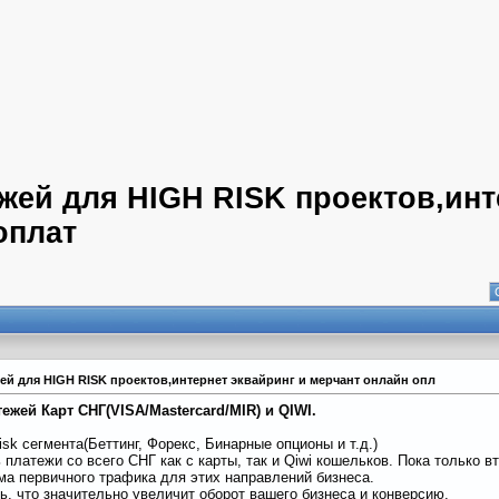
тежей для HIGH RISK проектов,ин
оплат
тежей для HIGH RISK проектов,интернет эквайринг и мерчант онлайн опл
жей Карт СНГ(VISA/Mastercard/MIR) и QIWI.
sk сегмента(Беттинг, Форекс, Бинарные опционы и т.д.)
платежи со всего СНГ как с карты, так и Qiwi кошельков. Пока только в
а первичного трафика для этих направлений бизнеса.
, что значительно увеличит оборот вашего бизнеса и конверсию.