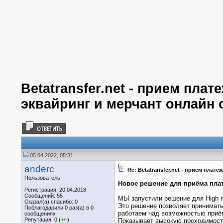
Betatransfer.net - прием пла
эквайринг и мерчант онлайн 
05.04.2022, 05:31
anderc
Re: Betatransfer.net - прием пла
Пользователь
Новое решение для приёма плате
Регистрация: 20.04.2018
Сообщений: 55
МЫ запустили решение для High ri
Сказал(а) спасибо: 0
Это решение позволяет принимать 
Поблагодарили 0 раз(а) в 0
работаем над возможностью приём
сообщениях
Репутация: 0 (
+
/
-
)
Показывает высокую проходимость