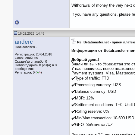
Withdrawal of money the very next d
If you have any questions, please fee
16.02.2023, 14:48
anderc
Re: Betatransfer.net - прием пла
Пользователь
Информация от Betatransfer-mer
Регистрация: 20.04.2018
Сообщений: 55
Добрый день!
Сказал(а) спасибо: 0
Знали ли вы что Узбекистан это ст
Поблагодарили 0 раз(а) в 0
У нас появилось новое платежное
сообщениях
Репутация: 0 (
+
/
-
)
Payment systems: Visa, Mastercar
✔️Type of traffic: FTD
✔️Processing currency: UZS
✔️Balance currency: USD
✔️MDR: 12%
✔️Settlement conditions: T+0, U
✔️Rolling reserve: 0%
✔️Min/Max transaction: 10-500 USD
✔️GEO: Узбекистан/UZ