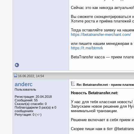
Сейчас это как никогда актуально!
Вы сможете сконцентрироваться н
Хотите роста и приёма платежей 
Тогда оставляйте заявку на нашем
https://betatransfer-merchant.com/
или пишите нашим менеджерам в 
https://t.me/btrmrk
BetaTransfer касса — прием плат
16.06.2022, 14:54
anderc
Re: Betatransfer.net - прием пла
Пользователь
Новость Betatransfer.net:
Регистрация: 20.04.2018
Сообщений: 55
У нас для тебя классная новость!
Сказал(а) спасибо: 0
Запускаем новое решение для Hyi
Поблагодарили 0 раз(а) в 0
минимальной транзакции.
сообщениях
Репутация: 0 (
+
/
-
)
Решение включает в себя прием и
Скорее пиши нам в бот @betatrans