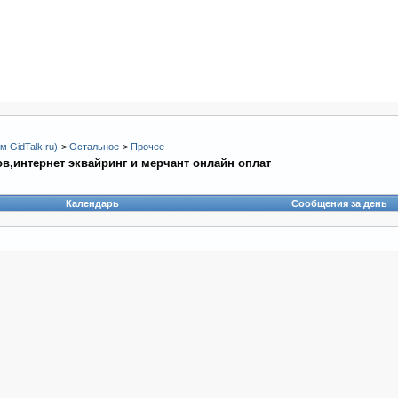
 GidTalk.ru)
>
Остальное
>
Прочее
тов,интернет эквайринг и мерчант онлайн оплат
Календарь
Сообщения за день