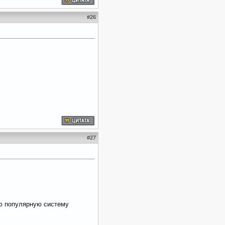
#
26
#
27
ую популярную систему