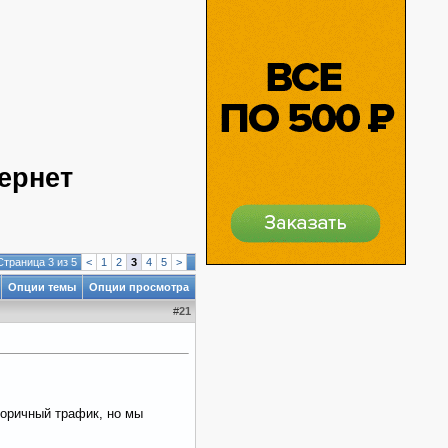
тернет
Страница 3 из 5
<
1
2
3
4
5
>
Опции темы
Опции просмотра
#
21
торичный трафик, но мы