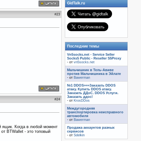
GidTalk.ru
#
23
Последние темы
Vn5socks.net - Service Seller
Socks5 Public - Reseller S5Proxy
- от
vn5socks.net
Мальчишник в Тель-Авиве
против Мальчишника в Эйлате
- от
Bawerman
№1 DDOS>>>Заказать DDOS
атаку. Купить DDOS атаку.
Заказать ДДоС. DDOS Услуги.
Заказать ддос!
#
24
- от
KrosDDos
Междугородняя
транспортировка неисправного
автомобиля
- от
Bawerman
й ящик. Когда в любой момент
Продажа аккаунтов разных
от BTWallet - это топовый
сервисов
- от
Sdelkin