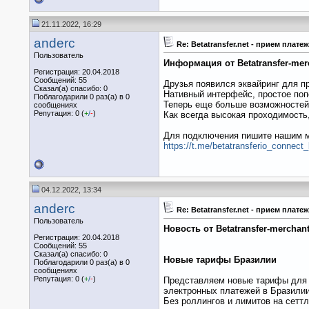
21.11.2022, 16:29
anderc
Re: Betatransfer.net - прием пла
Пользователь
Информация от Betatransfer-mer
Регистрация: 20.04.2018
Сообщений: 55
Друзья появился эквайринг для пр
Сказал(а) спасибо: 0
Нативный интерфейс, простое поп
Поблагодарили 0 раз(а) в 0
Теперь еще больше возможностей
сообщениях
Репутация: 0 (
+
/
-
)
Как всегда высокая проходимость
Для подключения пишите нашим м
https://t.me/betatransferio_connect_
04.12.2022, 13:34
anderc
Re: Betatransfer.net - прием пла
Пользователь
Новость от Betatransfer-merchant
Регистрация: 20.04.2018
Сообщений: 55
Сказал(а) спасибо: 0
Новые тарифы Бразилии
Поблагодарили 0 раз(а) в 0
сообщениях
Репутация: 0 (
+
/
-
)
Представляем новые тарифы для в
электронных платежей в Бразилии
Без роллингов и лимитов на сеттл