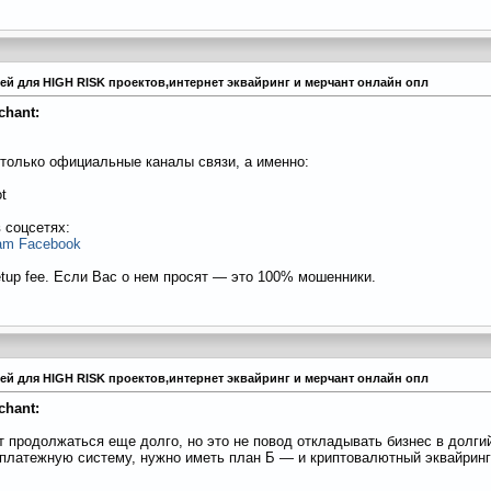
тежей для HIGH RISK проектов,интернет эквайринг и мерчант онлайн опл
chant:
только официальные каналы связи, а именно:
t
 соцсетях:
ram
Facebook
etup fee. Если Вас о нем просят — это 100% мошенники.
тежей для HIGH RISK проектов,интернет эквайринг и мерчант онлайн опл
chant:
 продолжаться еще долго, но это не повод откладывать бизнес в долги
 платежную систему, нужно иметь план Б — и криптовалютный эквайринг 