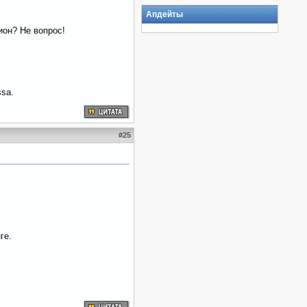
Апдейты
ион? Не вопрос!
ssa.
#
25
ге.