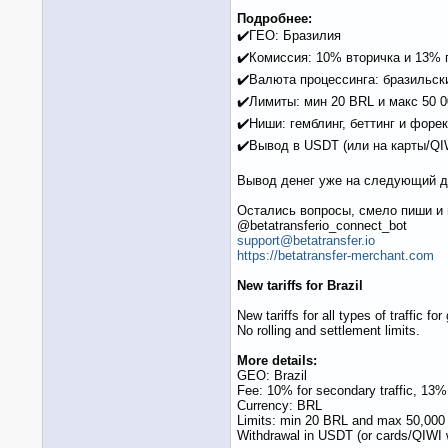
Подробнее:
✔️ГЕО: Бразилия
✔️Комиссия: 10% вторичка и 13% 
✔️Валюта процессинга: бразильск
✔️Лимиты: мин 20 BRL и макс 50 
✔️Ниши: гемблинг, беттинг и форе
✔️Вывод в USDT (или на карты/QI
Вывод денег уже на следующий д
Остались вопросы, смело пиши и
@betatransferio_connect_bot
support@betatransfer.io
https://betatransfer-merchant.com
New tariffs for Brazil
New tariffs for all types of traffic
No rolling and settlement limits.
More details:
GEO: Brazil
Fee: 10% for secondary traffic, 13%
Currency: BRL
Limits: min 20 BRL and max 50,00
Withdrawal in USDT (or cards/QIWI w