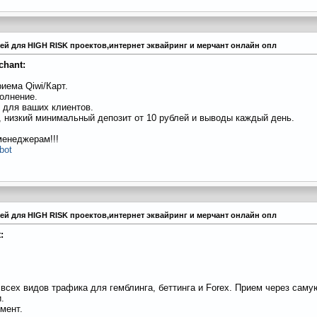
тежей для HIGH RISK проектов,интернет эквайринг и мерчант онлайн опл
chant:
иема Qiwi/Карт.
олнение.
 для ваших клиентов.
, низкий минимальный депозит от 10 рублей и выводы каждый день.
енеджерам!!!
bot
тежей для HIGH RISK проектов,интернет эквайринг и мерчант онлайн опл
:
сех видов трафика для гемблинга, беттинга и Forex. Прием через сам
.
мент.