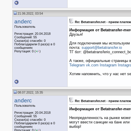
21.06.2022, 03:54
anderc
Re: Betatransfer.net - прием пла
Пользователь
Информация от Betatransfer-mer
Регистрация: 20.04.2018
Друзья!
Сообщений: 55
Сказал(а) спасибо: 0
Для подключения мы используем 
Поблагодарили 0 раз(а) в 0
почта:
support@betatransfer.io
сообщениях
Репутация: 0 (
+
/
-
)
ТГ бот: @betatransferio_connect_bo
А также, официальные страницы в
Telegram
vk.com
Instagram
Instag
Хотим напомнить, что у нас нет s
08.07.2022, 15:35
anderc
Re: Betatransfer.net - прием пла
Пользователь
Информация от Betatransfer-mer
Регистрация: 20.04.2018
Сообщений: 55
Неопределенность на рынке может
Сказал(а) спасибо: 0
могут ввести санкции на банк или
Поблагодарили 0 раз(а) в 0
выбор!
сообщениях
Репутация: 0 (
+
/
-
)