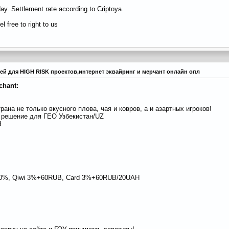
ay. Settlement rate according to Criptoya.
l free to right to us
тежей для HIGH RISK проектов,интернет эквайринг и мерчант онлайн опл
chant:
рана не только вкусного плова, чая и ковров, а и азартных игроков!
 решение для ГЕО Узбекистан/UZ
d
sdt 0%, Qiwi 3%+60RUB, Card 3%+60RUB/20UAH
.