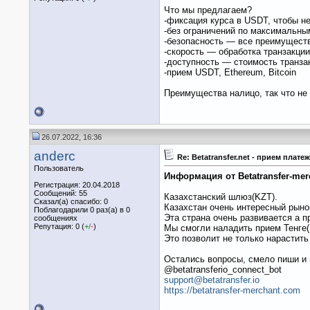
Что мы предлагаем?
-фиксация курса в USDT, чтобы не
-без ограничений по максимальны
-безопасность — все преимуществ
-скорость — обработка транзакции
-доступность — стоимость транзак
-прием USDT, Ethereum, Bitcoin
Преимущества налицо, так что не 
26.07.2022, 16:36
anderc
Re: Betatransfer.net - прием пла
Пользователь
Информация от Betatransfer-mer
Регистрация: 20.04.2018
Сообщений: 55
Казахстанский шлюз(KZT).
Сказал(а) спасибо: 0
Казахстан очень интересный рынок
Поблагодарили 0 раз(а) в 0
Эта страна очень развивается а 
сообщениях
Репутация: 0 (
+
/
-
)
Мы смогли наладить прием Тенге(
Это позволит не только нарастить
Остались вопросы, смело пиши и
@betatransferio_connect_bot
support@betatransfer.io
https://betatransfer-merchant.com