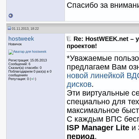
Спасибо за вниман
01.11.2013, 18:22
hostweek
Re: HostWEEK.net – 
Новичок
проектов!
*Уважаемые пользо
Регистрация: 15.05.2013
Сообщений: 6
предлагаем Вам оз
Сказал(а) спасибо: 0
Поблагодарили 0 раз(а) в 0
новой линейкой ВД
сообщениях
Репутация: 0 (
+
/
-
)
дисков
.
Эти виртуальные с
специально для тех
максимальное быст
С каждым ВПС бесп
ISP Manager Lite
и
период
.