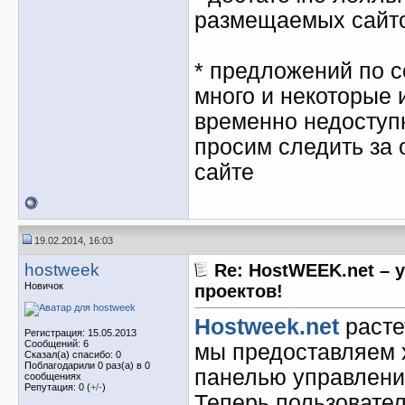
размещаемых сайт
* предложений по 
много и некоторые 
временно недоступн
просим следить за
сайте
19.02.2014, 16:03
hostweek
Re: HostWEEK.net – 
Новичок
проектов!
Hostweek.net
расте
Регистрация: 15.05.2013
Сообщений: 6
мы предоставляем х
Сказал(а) спасибо: 0
Поблагодарили 0 раз(а) в 0
панелью управлен
сообщениях
Репутация: 0 (
+
/
-
)
Теперь пользовате