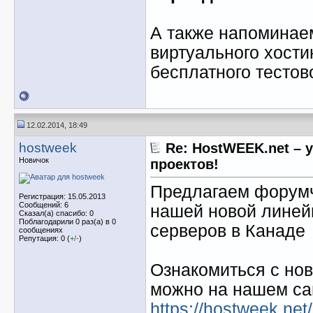
А также напоминае
виртуального хост
бесплатного тестов
12.02.2014, 18:49
hostweek
Re: HostWEEK.net – 
Новичок
проектов!
Предлагаем форумч
Регистрация: 15.05.2013
Сообщений: 6
нашей новой линей
Сказал(а) спасибо: 0
Поблагодарили 0 раз(а) в 0
серверов в Канаде
сообщениях
Репутация: 0 (
+
/
-
)
Ознакомиться с но
можно на нашем са
https://hostweek.net