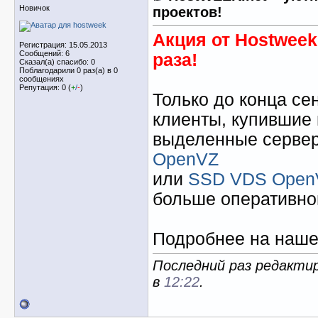
Новичок
проектов!
Акция от Hostweek
Регистрация: 15.05.2013
Сообщений: 6
раза!
Сказал(а) спасибо: 0
Поблагодарили 0 раз(а) в 0
сообщениях
Репутация: 0 (
+
/
-
)
Только до конца се
клиенты, купившие
выделенные сервер
OpenVZ
или
SSD VDS Open
больше оперативно
Подробнее на наш
Последний раз редактир
в
12:22
.