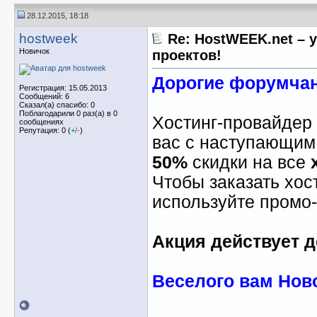
28.12.2015, 18:18
hostweek
Re: HostWEEK.net – 
Новичок
проектов!
Дорогие форумчан
Регистрация: 15.05.2013
Сообщений: 6
Сказал(а) спасибо: 0
Поблагодарили 0 раз(а) в 0
Хостинг-провайдер
сообщениях
Репутация: 0 (
+
/
-
)
вас с наступающим
50%
скидки на все
Чтобы заказать хост
используйте промо
Акция действует д
Веселого вам Ново