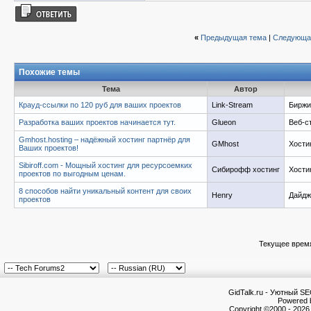
«
Предыдущая тема
|
Следующа
Похожие темы
Тема
Автор
Крауд-ссылки по 120 руб для ваших проектов
Link-Stream
Биржи
Разработка ваших проектов начинается тут.
Glueon
Веб-с
Gmhost.hosting – надёжный хостинг партнёр для
GMhost
Хости
Ваших проектов!
Sibiroff.com - Мощный хостинг для ресурсоемких
Сибирофф хостинг
Хости
проектов по выгодным ценам.
8 способов найти уникальный контент для своих
Henry
Дайдж
проектов
Текущее врем
GidTalk.ru - Уютный S
Powered b
Copyright ©2000 - 2026,